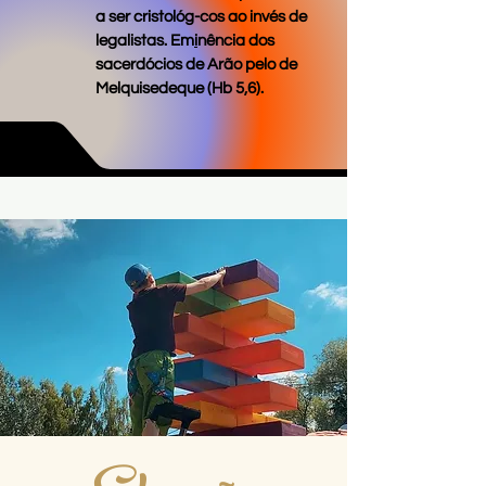
a ser cristológ-cos ao invés de
legalistas. Em
i
nência dos
sacerdócios de Arão pelo de
Melquisedeque (Hb 5,6).