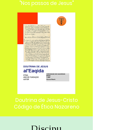
"Nos passos de Jesus"
Doutrina de Jesus-Cristo
Código de Ética Nazareno
Discipu