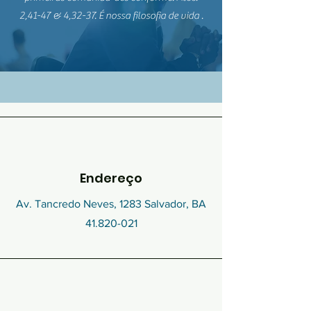
2,41-47 & 4,32-37. É nossa filosofia de vida .
Endereço
Av. Tancredo Neves, 1283 Salvador, BA
41.820-021