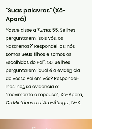
"Suas palavras" (Xê-
Aporá)
Yasue
disse a
Tuma
: 55. Se lhes
perguntarem: 'sois vós, os
Nazarenos?’ Respondei-os: nós
somos Seus filhos e somos os
Escolhidos do Pai”. 56. Se lhes
perguntarem: 'qual é a evidê
n
cia
do vosso Pai em vós? Respondei-
lhes: no
s
sa evidência é:
“movimento e repouso”, Xe-Apora,
Os Mistérios e o 'Arc-Átinga'
, IV-K.