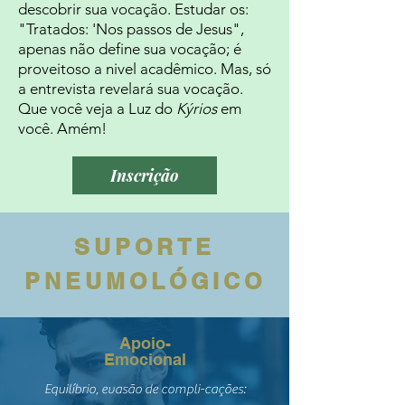
descobrir sua vocação. Estudar os:
"Tratados: 'Nos passos de Jesus",
apenas não define sua vocação; é
proveitoso a nivel acadêmico. Mas, só
a entrevista revelará sua vocação.
Que você veja a Luz do
Kýrios
em
você. Amém!
Inscrição
SUPORTE
PNEUMOLÓGICO
Apoio-
Emocional
Equilíbrio, evasão de compli-cações: