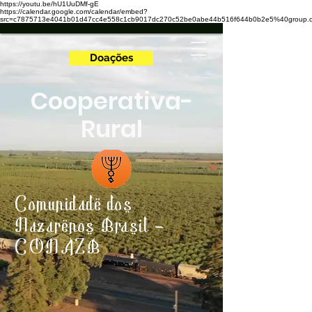
https://youtu.be/hU1UuDMf-gE
https://calendar.google.com/calendar/embed?
src=c7875713e4041b01d47cc4e558c1cb9017dc270c52be0abe44b516f644b0b2e5%40group.ca
Doações
Cooperativa-
Rural
Comunidade dos
Nazarenos Brasil -
CONAZB