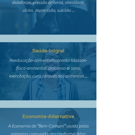
diabéticas, pressão ar-terial, obesidade,
vícios, depre-ssão, suicídio ...
Saúde-Intgral
Reeducação-alimentar|sustenta-bilidade-
física-ambiental: descanso & sono,
exercitação, cura, através dos alimentos ...
Economia-Alternativa
A Economia do “Bem-Comum” vivida pelas
primeiras comunida-des conforme: Atos: