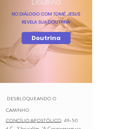
Doutrina
NO DIÁLOGO COM
TOMÉ
,
JESUS
REVELA SUA DOUTRINA
Doutrina
DESBLOQUEANDO O
CAMINHO
CONCÍLIO APOSTÓLICO
: 49-50
d.C., YJerusalém. "6 Congregaram-se