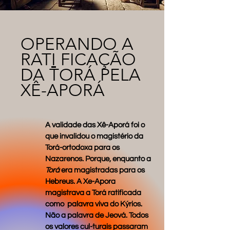
OPERANDO A
RAT
I
FICAÇÃO
DA TORÁ PELA
XÊ-APORÁ
A validade das Xê-Aporá foi o
que invalidou o magistério da
Torá-ortodoxa para os
Nazarenos. Porque, enquanto a
Torá
era magistradas para os
Hebreus. A Xe-Apora
magistrava a Torá ratificada
como palavra viva do Kýrios.
Não a palavra de Jeová. Todos
os valores cul-turais passaram