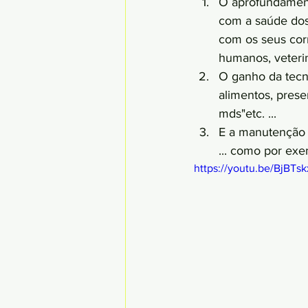
O aprofundamento
com a saúde dos 
com os seus corr
humanos, veteriná
O ganho da tecn
alimentos, prese
mds"etc. ...
E a manutenção 
... como por exem
https://youtu.be/BjBTs