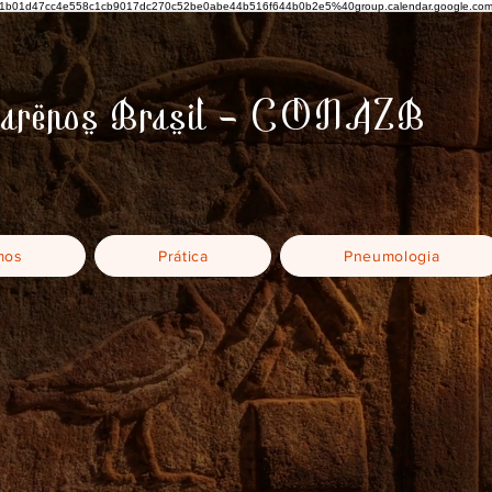
3e4041b01d47cc4e558c1cb9017dc270c52be0abe44b516f644b0b2e5%40group.calendar.google.co
zarenos Brasil - CONAZB
mos
Prática
Pneumologia