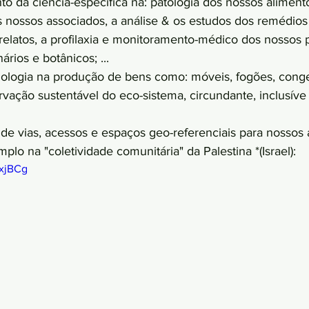
 da ciência-especifica na: patologia dos nossos alimento
nossos associados, a análise & os estudos dos remédios f
elatos, a profilaxia e monitoramento-médico dos nossos p
rios e botânicos; ...
ologia na produção de bens como: móveis, fogões, cong
rvação sustentável do eco-sistema, circundante, inclusíve 
de vias, acessos e espaços geo-referenciais para nossos
plo na "coletividade comunitária" da Palestina *(Israel):
kxjBCg