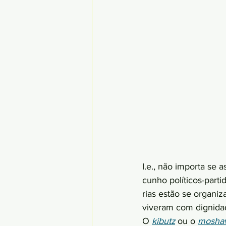
I.e., não importa se 
cunho políticos-parti
rias estão se organi
viveram com dignidad
O 
kibutz
 ou o 
mosha