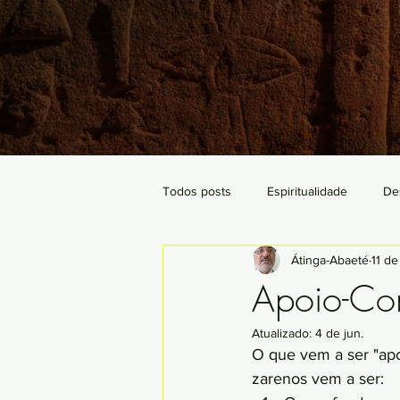
Todos posts
Espiritualidade
De
Átinga-Abaeté
11 de
Apoio-Com
Atualizado:
4 de jun.
O que vem a ser "apo
zarenos vem a ser: