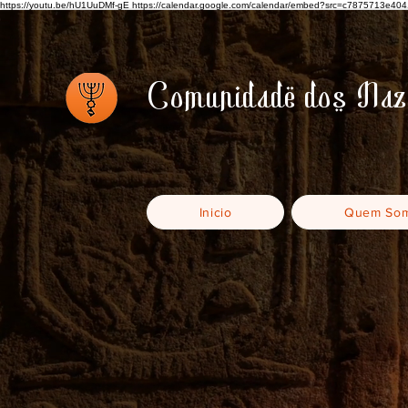
https://youtu.be/hU1UuDMf-gE https://calendar.google.com/calendar/embed?src=c787571
Comunidade dos Na
Inicio
Quem So