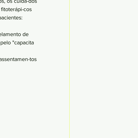
s, os cuida-dos 
itoterápi-cos 
acientes: 
elamento de 
pelo "capacita 
 assentamen-tos 